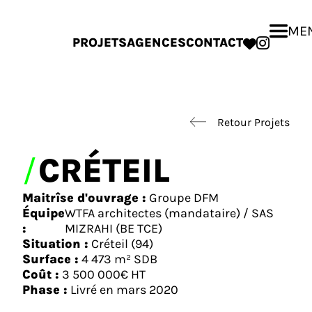
ME
PROJETS
AGENCES
CONTACT
INSTA
Retour Projets
CRÉTEIL
Maitrîse d'ouvrage :
Groupe DFM
Équipe
WTFA architectes (mandataire) / SAS
:
MIZRAHI (BE TCE)
Situation :
Créteil (94)
Surface :
4 473 m² SDB
Coût :
3 500 000€ HT
Phase :
Livré en mars 2020